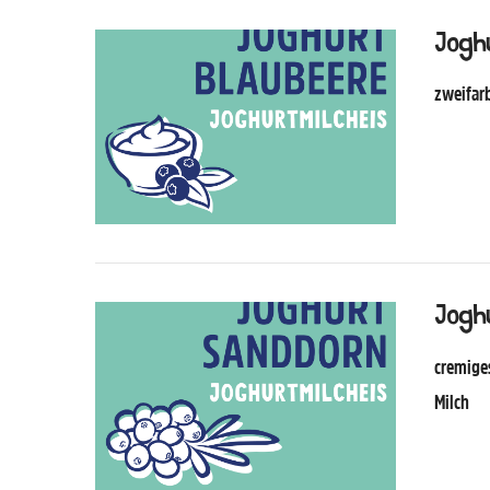
Joghu
zweifarb
Jogh
cremiges
Milch