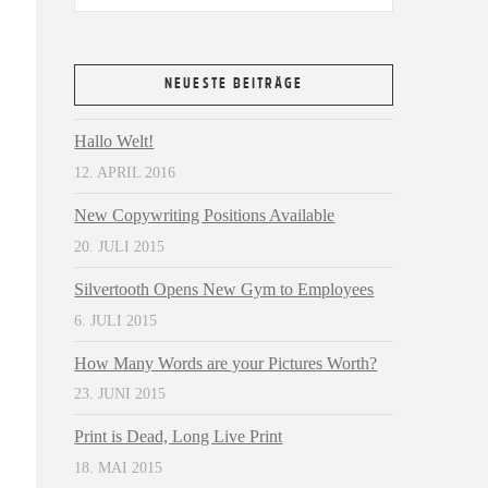
NEUESTE BEITRÄGE
Hallo Welt!
12. APRIL 2016
New Copywriting Positions Available
20. JULI 2015
Silvertooth Opens New Gym to Employees
6. JULI 2015
How Many Words are your Pictures Worth?
23. JUNI 2015
Print is Dead, Long Live Print
18. MAI 2015