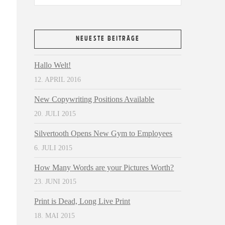
NEUESTE BEITRÄGE
Hallo Welt!
12. APRIL 2016
New Copywriting Positions Available
20. JULI 2015
Silvertooth Opens New Gym to Employees
6. JULI 2015
How Many Words are your Pictures Worth?
23. JUNI 2015
Print is Dead, Long Live Print
18. MAI 2015