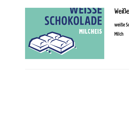
Weiße
weiße Sc
Milch