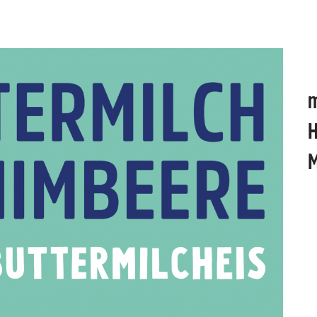
m
H
M